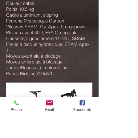
Couleur sable
Poids 10,5 kg
Cadre aluminium, sloping
Fourche Monocoque Carbon
Vitesses SRAM 11v. Apex 1, ergopower
Plateau avant 40D, FSA Omega alu
Cassette/pignon arrière 11-42D, SRAM
Freins à disque hydraulique, SRAM Apex
1
Moyeu avant alu à blocage
Moyeu arrière alu à blocage
Jantes/Roues alu, renforcé, noir
Pneus Riddler, 700x37C
Phone
Email
Facebook