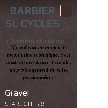
BARBIER
SL CYCLES
Classique et vintage
"Le vélo est un moyen de
locomotion écologique, c'est
aussi un accessoire de mode,
un prolongement de votre
personnalité."
Gravel
STARLIGHT 28"