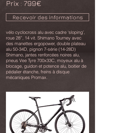
Prix : 7
99€
Recevoir des informations
vélo cyclocross alu avec cadre ‘sloping’,
roue 28”, 14 vit. Shimano Tourney avec
des manettes ergopower, double plateau
alu 50-34D, pignon 7-série (14-28D)
Shimano, jantes renforcées noires alu,
pneus Vee Tyre 700x33C, moyeux alu à
blocage, guidon et potence alu, boitier de
pédalier étanche, freins à disque
mécaniques Promax.